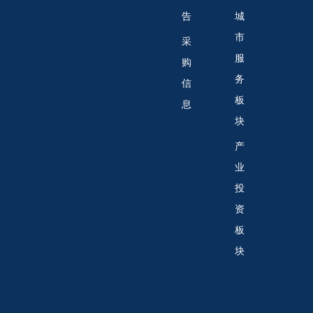
告
城
市
采
服
购
务
信
板
息
块
产
业
投
资
板
块