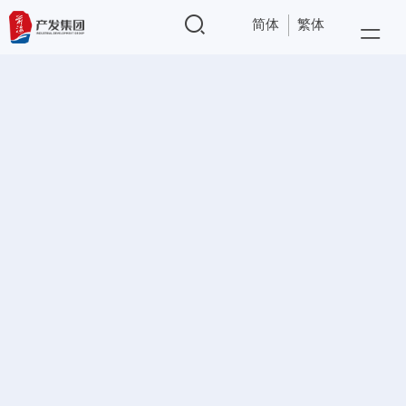
简体
繁体
导航
深港合作共创时代价值
“国际水准、国内领先”
使命担当 创新卓越
创新服务共享美好生活
的城市综合服务运营商
拼搏奉献 共创共享