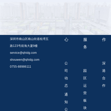
资
业
深
讯
务
港
中
与
合
0755-88986000
深圳市南山区南山街道桂湾五
心
服
作
路123号前海大厦9楼
务
service@qhidg.com
shouwen@qhidg.com
公
深
0755-88986111
司
园
港
动
区
合
态
运
作
营
通
板
知
块
公